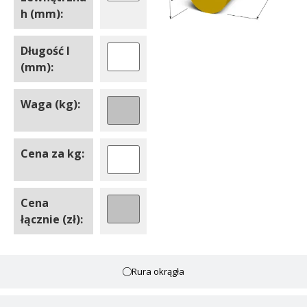
h (mm):
Długość l
(mm):
Waga (kg):
Cena za kg:
Cena
łącznie (zł):
Rura okrągła