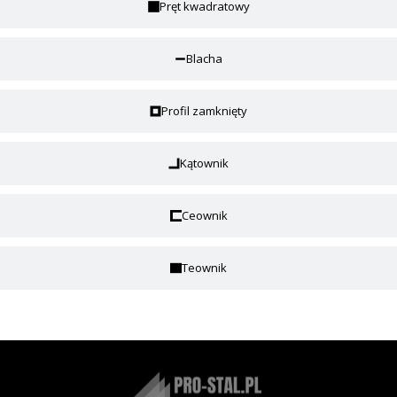
Pręt kwadratowy
Blacha
Profil zamknięty
Kątownik
Ceownik
Teownik