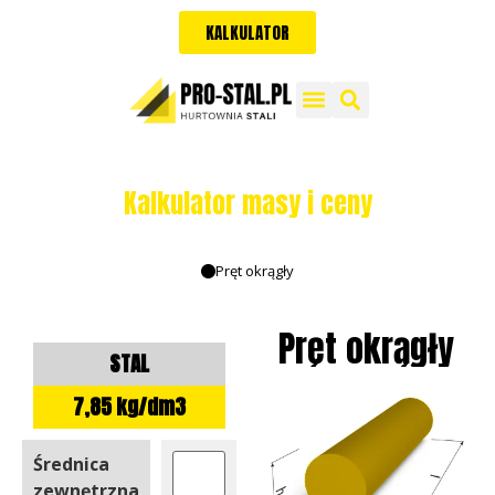
KALKULATOR
Kalkulator masy i ceny
Pręt okrągły
Pręt okrągły
STAL
7,85 kg/dm3
Średnica
zewnętrzna